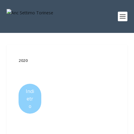
2020
Indi
etr
o