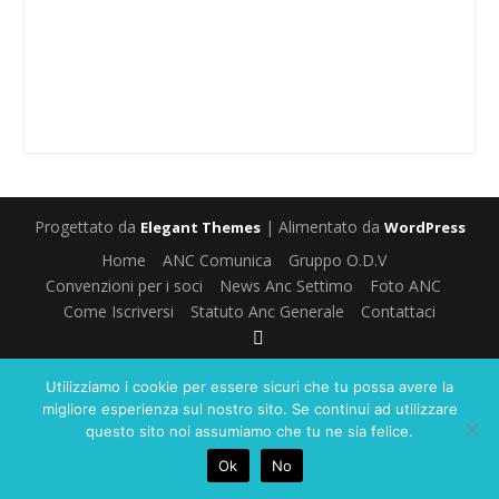
Progettato da
| Alimentato da
Elegant Themes
WordPress
Home
ANC Comunica
Gruppo O.D.V
Convenzioni per i soci
News Anc Settimo
Foto ANC
Come Iscriversi
Statuto Anc Generale
Contattaci
Utilizziamo i cookie per essere sicuri che tu possa avere la
migliore esperienza sul nostro sito. Se continui ad utilizzare
questo sito noi assumiamo che tu ne sia felice.
Ok
No