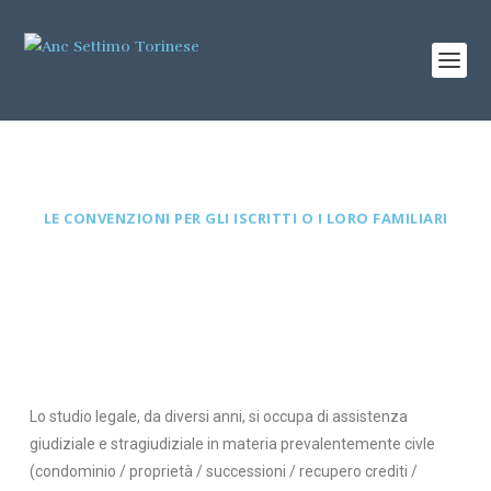
LE CONVENZIONI PER GLI ISCRITTI O I LORO FAMILIARI
Lo studio legale, da diversi anni, si occupa di assistenza
giudiziale e stragiudiziale in materia prevalentemente civle
(condominio / proprietà / successioni / recupero crediti /