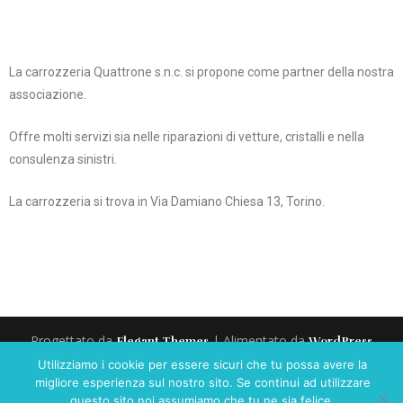
La carrozzeria Quattrone s.n.c. si propone come partner della nostra
associazione.
Offre molti servizi sia nelle riparazioni di vetture, cristalli e nella
consulenza sinistri.
La carrozzeria si trova in Via Damiano Chiesa 13, Torino.
Progettato da
| Alimentato da
Elegant Themes
WordPress
Utilizziamo i cookie per essere sicuri che tu possa avere la
Home
ANC Comunica
Gruppo O.D.V
migliore esperienza sul nostro sito. Se continui ad utilizzare
Convenzioni per i soci
News Anc Settimo
Foto ANC
questo sito noi assumiamo che tu ne sia felice.