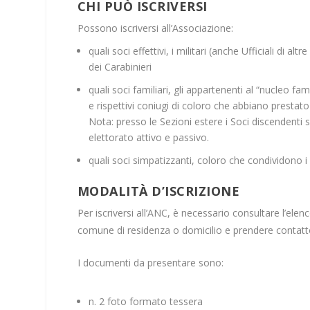
CHI PUÒ ISCRIVERSI
Possono iscriversi all’Associazione:
quali
soci effettivi
, i militari (anche Ufficiali di a
dei Carabinieri
quali
soci familiari
, gli appartenenti al “nucleo famil
e rispettivi coniugi di coloro che abbiano prestato
Nota:
presso le Sezioni estere i Soci discendenti son
elettorato attivo e passivo.
quali
soci simpatizzanti
, coloro che condividono i va
MODALITÀ D’ISCRIZIONE
Per iscriversi all’ANC, è necessario consultare l’elen
comune di residenza o domicilio e prendere contatto 
I documenti da presentare sono:
n. 2 foto formato tessera