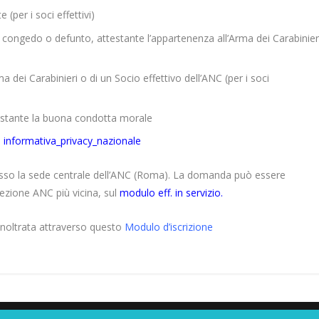
 (per i soci effettivi)
n congedo o defunto, attestante l’appartenenza all’Arma dei Carabinier
a dei Carabinieri o di un Socio effettivo dell’ANC (per i soci
estante la buona condotta morale
l
informativa_privacy_nazionale
tti presso la sede centrale dell’ANC (Roma). La domanda può essere
ezione ANC più vicina, sul
modulo eff. in servizio
.
 inoltrata attraverso questo
Modulo d’iscrizione