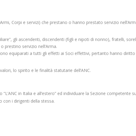
ltre Armi, Corpi e servizi) che prestano o hanno prestato servizio nell’Ar
iare”, gli ascendenti, discendenti (figli e nipoti di nonno), fratelli, sorel
 o prestino servizio nell’Arma.
o equiparati a tutti gli effetti ai Soci effettivi, pertanto hanno diritto 
lori, lo spirito e le finalità statutarie dell’ANC.
co “L’ANC in Italia e all’estero” ed individuare la Sezione competente su
con i dirigenti della stessa.