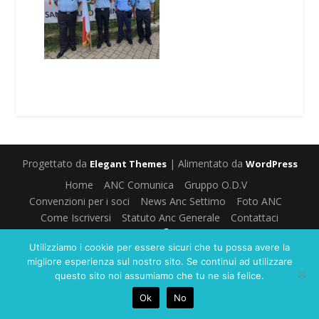
Progettato da
| Alimentato da
Elegant Themes
WordPress
Home
ANC Comunica
Gruppo O.D.V
Convenzioni per i soci
News Anc Settimo
Foto ANC
Come Iscriversi
Statuto Anc Generale
Contattaci
Utilizziamo i cookie per essere sicuri che tu possa avere la
migliore esperienza sul nostro sito. Se continui ad utilizzare
questo sito noi assumiamo che tu ne sia felice.
Ok
No